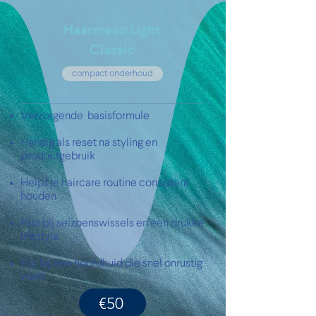
Haarmeso Light
Classic
compact onderhoud
Verzorgende basisformule
Handig als reset na styling en
productgebruik
Helpt je haircare routine consistent
houden
Past bij seizoenswissels en een drukke
lifestyle
Fijn bij een hoofdhuid die snel onrustig
voelt
€50