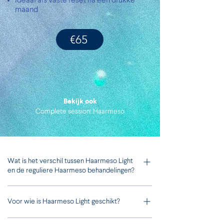
Ideaal als vaste reset na een drukke
maand
€65
Bekijk ook
Complete session: Haarmeso
Wat is het verschil tussen Haarmeso Light
en de reguliere Haarmeso behandelingen?
Haarmeso Light is een snelle Fast Lane
Voor wie is Haarmeso Light geschikt?
haarmesotherapie behandeling, ontwikkeld als
compacte variant binnen het Haarmeso aanbod
Haarmeso Light past bij iedereen vanaf 18 jaar