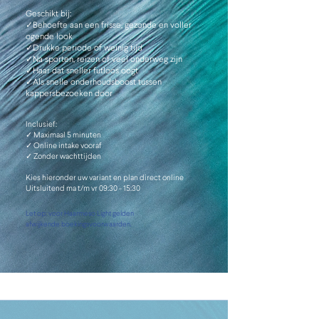
Geschikt bij:
✓Behoefte aan een frisse, gezonde en voller
ogende look
✓Drukke periode of weinig tijd
✓Na sporten, reizen of veel onderweg zijn
✓Haar dat sneller futloos oogt
✓Als snelle onderhoudsboost tussen
kappersbezoeken door
Inclusief:
✓ Maximaal 5 minuten
✓ Online intake vooraf
✓ Zonder wachttijden
Kies hieronder uw variant en plan direct online
Uitsluitend ma t/m vr 09:30 - 15:30
Let op: voor Haarmeso Light gelden
afwijkende boekingsvoorwaarden.