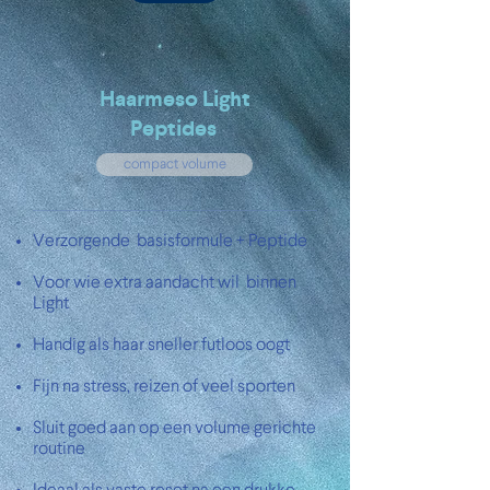
Haarmeso Light
Peptides
compact volume
Verzorgende basisformule + Peptide
Voor wie extra aandacht wil binnen
Light
Handig als haar sneller futloos oogt
Fijn na stress, reizen of veel sporten
Sluit goed aan op een volume gerichte
routine