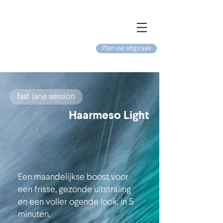
Plan uw afspraak
fast lane session
Haarmeso Light
Een maandelijkse boost voor
een frisse, gezonde uitstraling
en een voller ogende look, in 5
minuten.