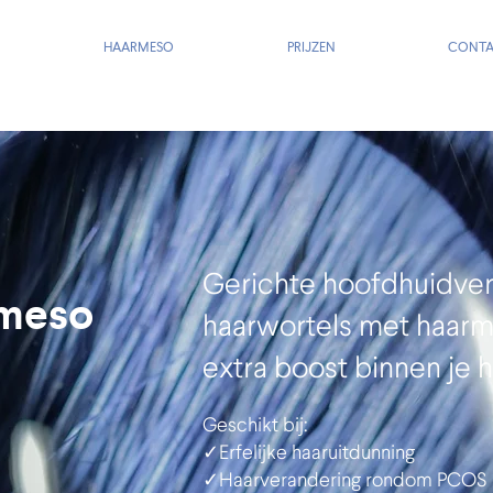
HAARMESO
PRIJZEN
CONT
Gerichte hoofdhuidverz
meso
haarwortels met haarm
extra boost binnen je h
Geschikt bij:
✓Erfelijke haaruitdunning
✓Haarverandering rondom PCOS