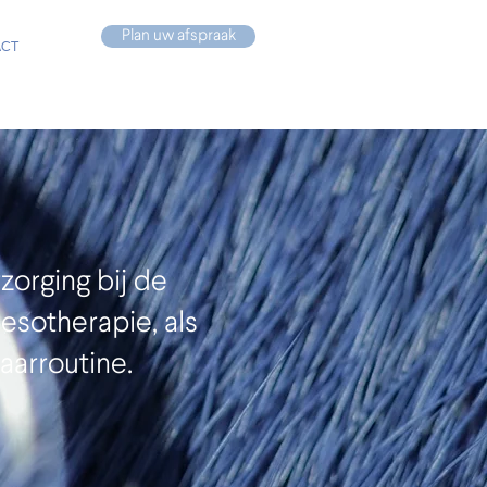
Plan uw afspraak
ACT
orging bij de
esotherapie, als
aarroutine.