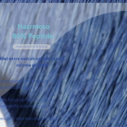
Haarmeso
8
0%
Peptide
max volume & body
Met extra nadruk op veerkracht,
volume en glans ​
erzorgende basisformule + 80%
eptidetoevoeging
xtra focus op haarstructuur,
eerkracht, volume en glans
eschikt voor een snelle boost