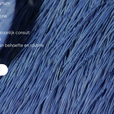
artum
e
tine
oonlijk consult
s
van behoefte en routine
t