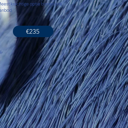
eest krachtige optie binnen ons
anbod
€235