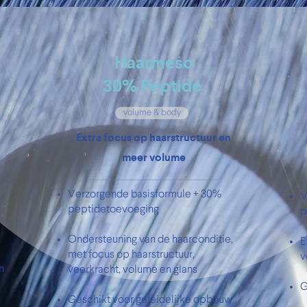
Haarmeso
30% Peptide
volume & body
Extra focus op haarstructuur en
meer volume
Verzorgende basisformule + 30%
V
peptidetoevoeging
p
Ondersteuning van de haarconditie,
E
met f
ocus op haarstructuur,
v
n
veerkracht, volume en glans
G
Geschikt voor geleidelijke opbouw