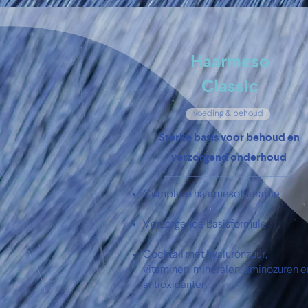
Haarmeso
Classic
voeding & behoud
​Sterke basis voor behoud en
verzorgend onderhoud
Complete haarmesotherapie
Verzorgende basisformule
Cocktail met hyaluronzuur,
vitaminen, mineralen, aminozuren e
antioxidanten