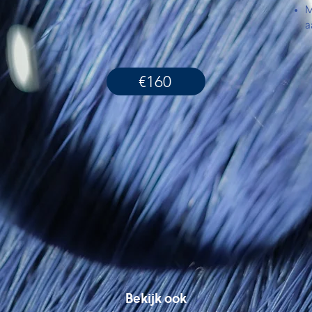
M
a
€160
Bekijk ook