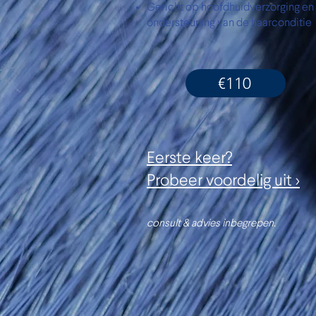
Gericht op hoofdhuidverzorging en
ondersteuning van de haarconditie
€110
Eerste keer?
Probeer voordelig uit >
consult & advies inbegrepen.