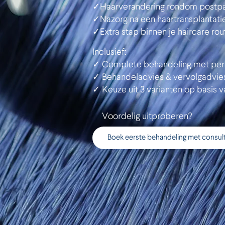
✓Haarverandering rondom postp
✓Nazorg na een haartransplantati
✓Extra stap binnen je haircare rou
Inclusief:
✓ Complete behandeling met pers
✓ Behandeladvies & vervolgadvie
✓ Keuze uit 3 varianten op basis 
Voordelig uitproberen?
Boek eerste behandeling met consul