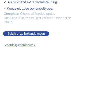
✓ Als boost of extra ondersteuning
✓Keuze uit twee behandeltypes:
Complete:
Classic of Peptide opties
Fast Lane:
Haarmeso Light varianten
met online
intake.
Bekijk onze behandelingen
Voordelig uitproberen >