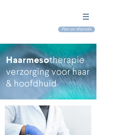
Plan uw afspraak
Haarmeso
therapie
verzorging voor haar
& hoofdhuid