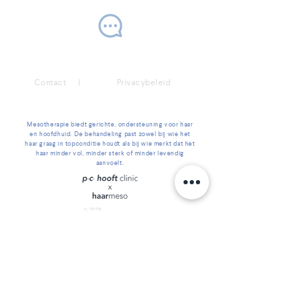
Contact |
Privacybeleid
Mesotherapie biedt gerichte, ondersteuning voor haar
en hoofdhuid. De behandeling past zowel bij wie het
haar graag in topconditie houdt als bij wie merkt dat het
haar minder vol, minder sterk of minder levendig
aanvoelt.
2026
©
Newave Kliniek B.V.
KVK:
39085071